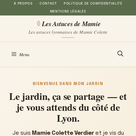
Aller
À PROPOS
CONTACT
POLITIQUE DE CONFIDENTIALITÉ
MENTIONS LÉGALES
au
Les Astuces de Mamie
contenu
Les astuces lyonnaises de Mamie Colette
Menu
BIENVENUE DANS MON JARDIN
Le jardin, ça se partage — et
je vous attends du côté de
Lyon.
Je suis
Mamie Colette Verdier
et je vis du