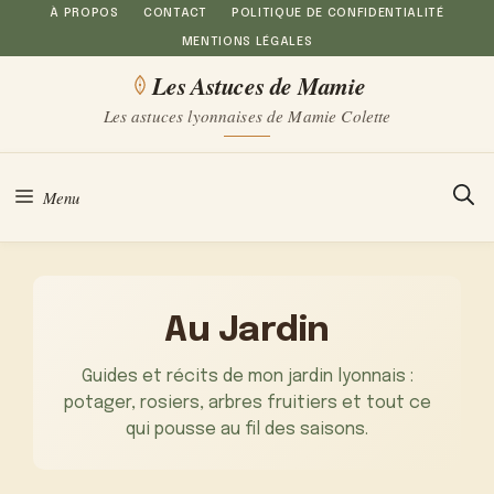
Aller
À PROPOS
CONTACT
POLITIQUE DE CONFIDENTIALITÉ
MENTIONS LÉGALES
au
Les Astuces de Mamie
contenu
Les astuces lyonnaises de Mamie Colette
Menu
Au Jardin
Guides et récits de mon jardin lyonnais :
potager, rosiers, arbres fruitiers et tout ce
qui pousse au fil des saisons.