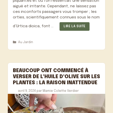
piquantes et où l’on ressentait une sensation
aiguë et irritante. Cependant, ne laissez pas
ces inconforts passagers vous tromper ; les
orties, scientifiquement connues sous le nom
d’Urtica dioica, font …
LIRE LA SUITE
Catégories
Au Jardin
BEAUCOUP ONT COMMENCÉ À
VERSER DE L’HUILE D’OLIVE SUR LES
PLANTES : LA RAISON INATTENDUE
avril 9, 2024
par
Mamie Colette Verdier