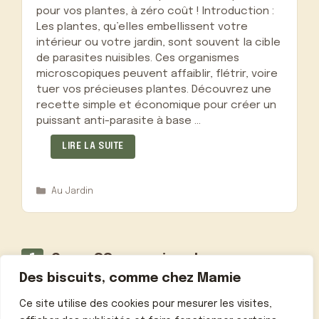
pour vos plantes, à zéro coût ! Introduction :
Les plantes, qu’elles embellissent votre
intérieur ou votre jardin, sont souvent la cible
de parasites nuisibles. Ces organismes
microscopiques peuvent affaiblir, flétrir, voire
tuer vos précieuses plantes. Découvrez une
recette simple et économique pour créer un
puissant anti-parasite à base …
LIRE LA SUITE
Catégories
Au Jardin
Page
Page
Page
1
2
…
88
→
suivant
Des biscuits, comme chez Mamie
Ce site utilise des cookies pour mesurer les visites,