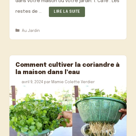
dans votre maison ou votre jardin. 1. Café : Les
restes de …
LIRE LA SUITE
Catégories
Au Jardin
Comment cultiver la coriandre à
la maison dans l’eau
avril 9, 2024
par
Mamie Colette Verdier