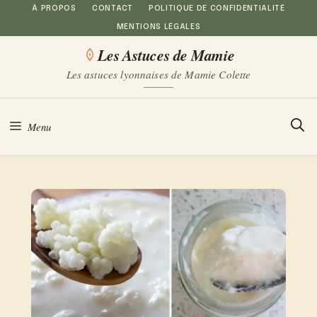
Aller
À PROPOS
CONTACT
POLITIQUE DE CONFIDENTIALITÉ
MENTIONS LÉGALES
au
Les Astuces de Mamie
contenu
Les astuces lyonnaises de Mamie Colette
Menu