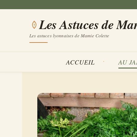
Aller
au
Les Astuces de Ma
contenu
Les astuces lyonnaises de Mamie Colette
ACCUEIL
AU J