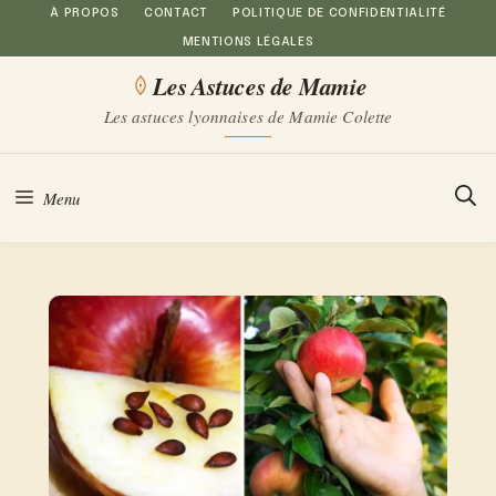
Aller
À PROPOS
CONTACT
POLITIQUE DE CONFIDENTIALITÉ
MENTIONS LÉGALES
au
Les Astuces de Mamie
contenu
Les astuces lyonnaises de Mamie Colette
Menu