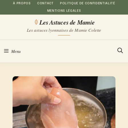
Aller
À PROPOS
CONTACT
POLITIQUE DE CONFIDENTIALITÉ
MENTIONS LÉGALES
au
Les Astuces de Mamie
contenu
Les astuces lyonnaises de Mamie Colette
Menu