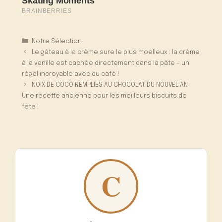
Catégories
Notre Sélection
Le gâteau à la crème sure le plus moelleux : la crème
à la vanille est cachée directement dans la pâte – un
régal incroyable avec du café !
NOIX DE COCO REMPLIES AU CHOCOLAT DU NOUVEL AN :
Une recette ancienne pour les meilleurs biscuits de
fête !