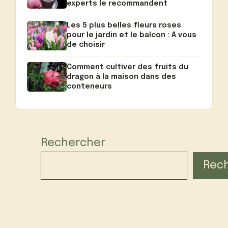
experts le recommandent
Les 5 plus belles fleurs roses
pour le jardin et le balcon : A vous
de choisir
Comment cultiver des fruits du
dragon à la maison dans des
conteneurs
Rechercher
Rec