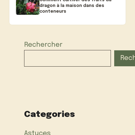
Comment cultiver des fruits du
dragon à la maison dans des
conteneurs
Rechercher
Rec
Categories
Astuces