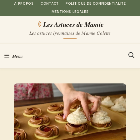
Aller
À PROPOS
CONTACT
POLITIQUE DE CONFIDENTIALITÉ
MENTIONS LÉGALES
au
Les Astuces de Mamie
contenu
Les astuces lyonnaises de Mamie Colette
Menu