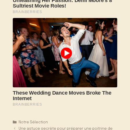
Catégories
Notre Sélection
Une astuce secrète pour préparer une poitrine de