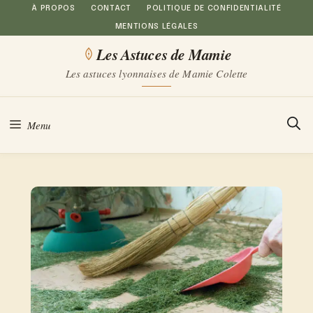
Aller
À PROPOS
CONTACT
POLITIQUE DE CONFIDENTIALITÉ
MENTIONS LÉGALES
au
Les Astuces de Mamie
contenu
Les astuces lyonnaises de Mamie Colette
Menu