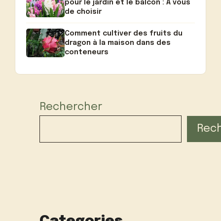
pour le jardin et le balcon : A vous
de choisir
Comment cultiver des fruits du
dragon à la maison dans des
conteneurs
Rechercher
Rec