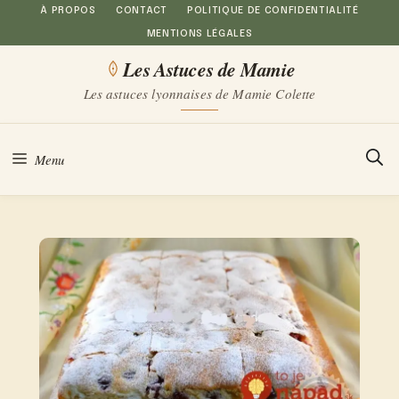
Aller
À PROPOS
CONTACT
POLITIQUE DE CONFIDENTIALITÉ
MENTIONS LÉGALES
au
Les Astuces de Mamie
contenu
Les astuces lyonnaises de Mamie Colette
Menu