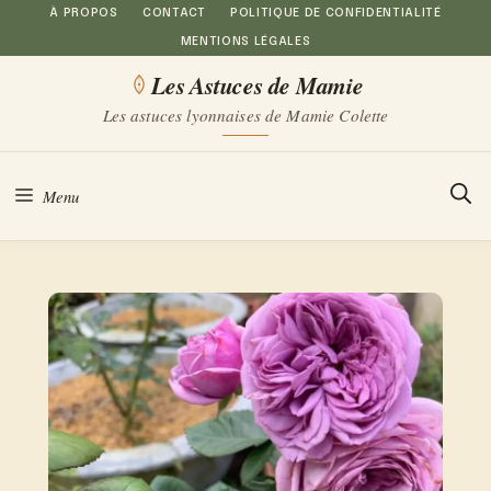
Aller
À PROPOS
CONTACT
POLITIQUE DE CONFIDENTIALITÉ
MENTIONS LÉGALES
au
Les Astuces de Mamie
contenu
Les astuces lyonnaises de Mamie Colette
Menu