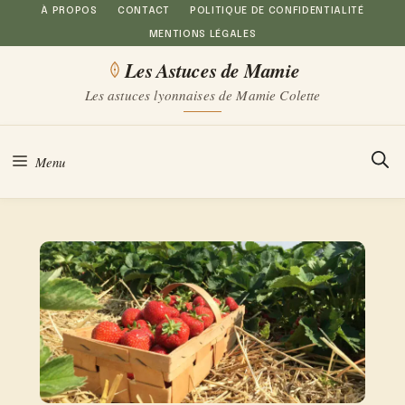
Aller
À PROPOS
CONTACT
POLITIQUE DE CONFIDENTIALITÉ
MENTIONS LÉGALES
au
Les Astuces de Mamie
contenu
Les astuces lyonnaises de Mamie Colette
Menu