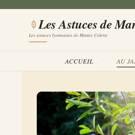
Aller
au
Les Astuces de Ma
contenu
Les astuces lyonnaises de Mamie Colette
ACCUEIL
AU J