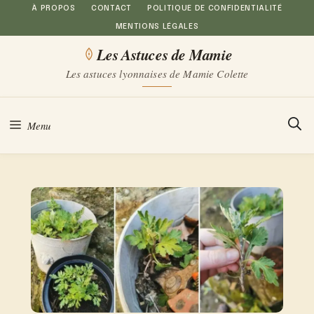
Aller
À PROPOS
CONTACT
POLITIQUE DE CONFIDENTIALITÉ
MENTIONS LÉGALES
au
Les Astuces de Mamie
contenu
Les astuces lyonnaises de Mamie Colette
Menu