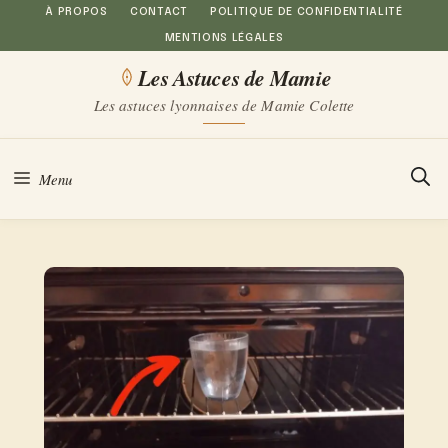
Aller
À PROPOS
CONTACT
POLITIQUE DE CONFIDENTIALITÉ
MENTIONS LÉGALES
au
Les Astuces de Mamie
contenu
Les astuces lyonnaises de Mamie Colette
Menu