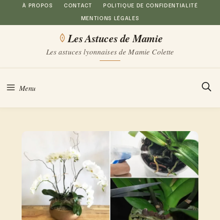
Aller
À PROPOS
CONTACT
POLITIQUE DE CONFIDENTIALITÉ
MENTIONS LÉGALES
au
Les Astuces de Mamie
contenu
Les astuces lyonnaises de Mamie Colette
Menu