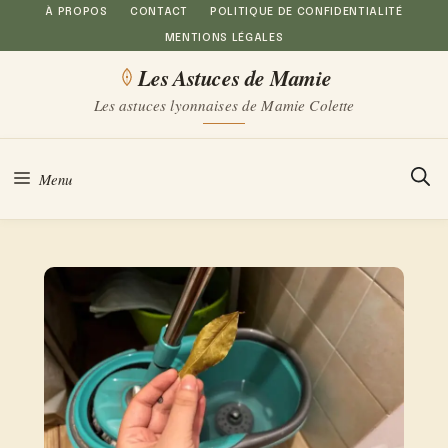
Aller
À PROPOS
CONTACT
POLITIQUE DE CONFIDENTIALITÉ
MENTIONS LÉGALES
au
Les Astuces de Mamie
contenu
Les astuces lyonnaises de Mamie Colette
Menu