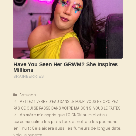
Catégories
Astuces
METTEZ 1 VERRE D’EAU DANS LE FOUR, VOUS NE CROIREZ
PAS CE QUI SE PASSE DANS VOTRE MAISON SI VOUS LE FAITES
Ma mère m’a appris que l’OIGNON au miel et au
curcuma calme les pires toux et nettoie les poumons
en 1 nuit : Cela aidera aussi les fumeurs de longue date,
voici la recette !