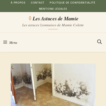
Aller
À PROPOS
CONTACT
POLITIQUE DE CONFIDENTIALITÉ
MENTIONS LÉGALES
au
Les Astuces de Mamie
contenu
Les astuces lyonnaises de Mamie Colette
Menu