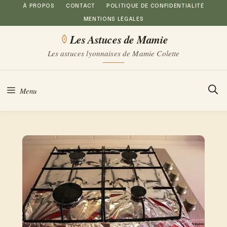
Aller
À PROPOS
CONTACT
POLITIQUE DE CONFIDENTIALITÉ
MENTIONS LÉGALES
au
Les Astuces de Mamie
contenu
Les astuces lyonnaises de Mamie Colette
Menu