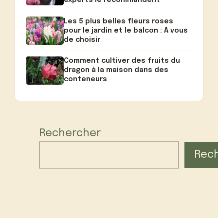
experts le recommandent
Les 5 plus belles fleurs roses
pour le jardin et le balcon : A vous
de choisir
Comment cultiver des fruits du
dragon à la maison dans des
conteneurs
Rechercher
Rec