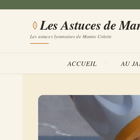
Aller
au
Les Astuces de Ma
contenu
Les astuces lyonnaises de Mamie Colette
ACCUEIL
AU J