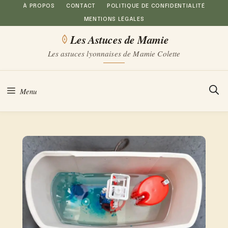
Aller
À PROPOS
CONTACT
POLITIQUE DE CONFIDENTIALITÉ
MENTIONS LÉGALES
au
Les Astuces de Mamie
contenu
Les astuces lyonnaises de Mamie Colette
Menu