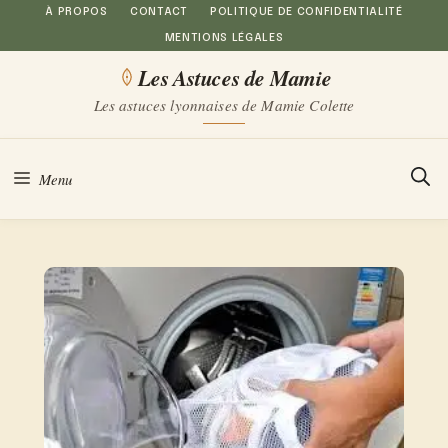
Aller
À PROPOS
CONTACT
POLITIQUE DE CONFIDENTIALITÉ
MENTIONS LÉGALES
au
Les Astuces de Mamie
contenu
Les astuces lyonnaises de Mamie Colette
Menu