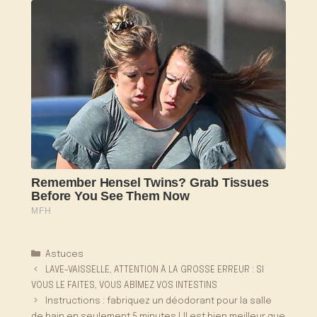
Catégories
Astuces
LAVE-VAISSELLE, ATTENTION À LA GROSSE ERREUR : SI
VOUS LE FAITES, VOUS ABÎMEZ VOS INTESTINS
Instructions : fabriquez un déodorant pour la salle
de bain en seulement 5 minutes ! Il est bien meilleur que