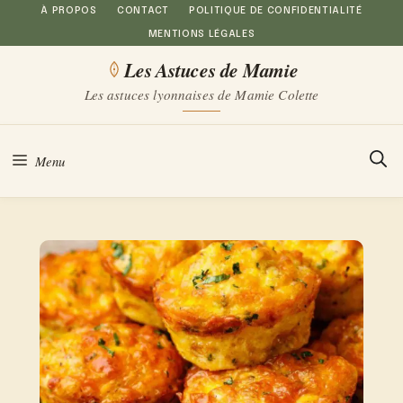
Aller
À PROPOS
CONTACT
POLITIQUE DE CONFIDENTIALITÉ
MENTIONS LÉGALES
au
Les Astuces de Mamie
contenu
Les astuces lyonnaises de Mamie Colette
Menu