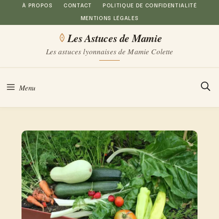
Aller
À PROPOS
CONTACT
POLITIQUE DE CONFIDENTIALITÉ
MENTIONS LÉGALES
au
Les Astuces de Mamie
contenu
Les astuces lyonnaises de Mamie Colette
Menu