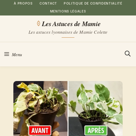
Aller
À PROPOS
CONTACT
POLITIQUE DE CONFIDENTIALITÉ
MENTIONS LÉGALES
au
Les Astuces de Mamie
contenu
Les astuces lyonnaises de Mamie Colette
Menu