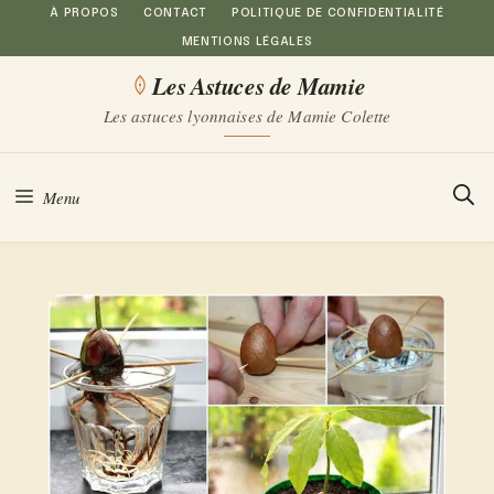
Aller
À PROPOS
CONTACT
POLITIQUE DE CONFIDENTIALITÉ
MENTIONS LÉGALES
au
Les Astuces de Mamie
contenu
Les astuces lyonnaises de Mamie Colette
Menu