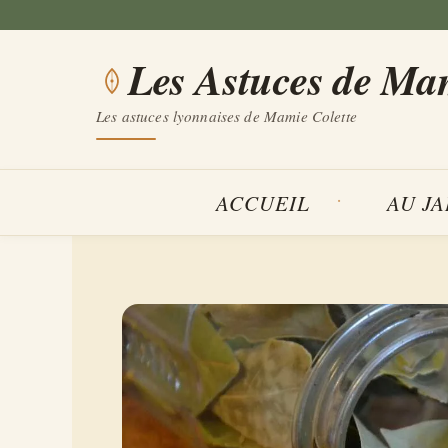
Aller
au
Les Astuces de Ma
contenu
Les astuces lyonnaises de Mamie Colette
ACCUEIL
AU J