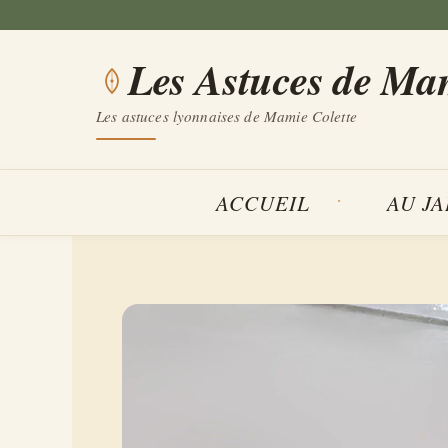
Aller
au
Les Astuces de Ma
contenu
Les astuces lyonnaises de Mamie Colette
ACCUEIL
AU J