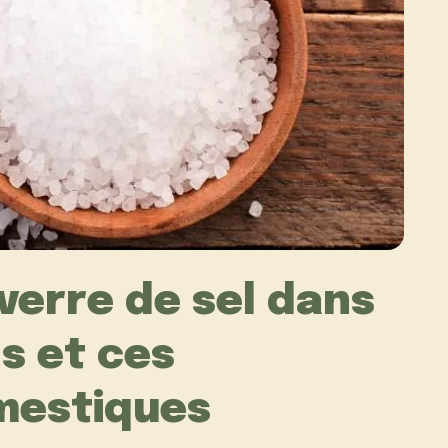
verre de sel dans
ns et ces
mestiques