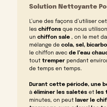
Solution Nettoyante P
L’une des façons d’utiliser ce
les
chiffons
que nous utiliso
un
chiffon sale
, on le met d
mélange de
cola, sel, bicar
le chiffon avec
de l’eau chau
tout
tremper
pendant envir
de temps en temps.
Durant cette période, une 
à
éliminer les saletés
et
les
minutes, on peut
laver le chi