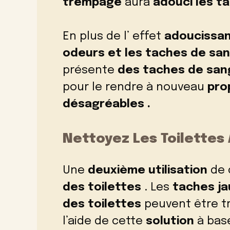
trempage
aura
adouci les t
En plus de l’ effet
adoucissa
odeurs et les taches de sa
présente
des taches de san
pour le rendre à nouveau
pro
désagréables .
Nettoyez Les Toilette
Une
deuxième utilisation
de 
des toilettes
. Les
taches j
des toilettes
peuvent être tr
l’aide de cette
solution
à base