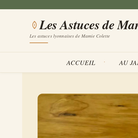
Aller
au
Les Astuces de Ma
contenu
Les astuces lyonnaises de Mamie Colette
ACCUEIL
AU J