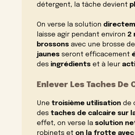
détergent, la tâche devient
p
On verse la solution
directem
laisse agir pendant environ
2 
brossons
avec une brosse de 
jaunes
seront efficacement
des
ingrédients
et à leur
act
Enlever Les Taches De C
Une
troisième utilisation
de c
des
taches de calcaire sur l
effet, on verse la
solution n
robinets et
on la frotte avec