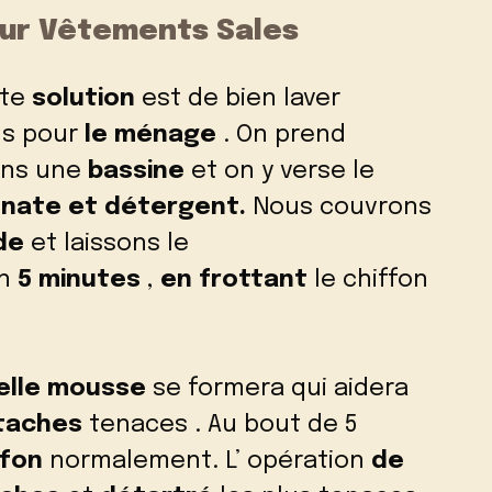
our Vêtements Sales
tte
solution
est de bien laver
ns pour
le ménage
. On prend
ans une
bassine
et on y verse le
bonate et détergent.
Nous couvrons
de
et laissons le
on
5 minutes
,
en frottant
le chiffon
belle mousse
se formera qui aidera
 taches
tenaces . Au bout de 5
ffon
normalement. L’ opération
de