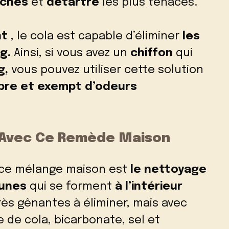
aches
et
détartré
les plus tenaces.
nt
, le cola est capable d’éliminer
les
ng.
Ainsi, si vous avez un
chiffon
qui
g,
vous pouvez utiliser cette solution
pre et exempt d’odeurs
s Avec Ce Remède Maison
ce mélange maison est
le nettoyage
aunes
qui se forment
à l’intérieur
ès gênantes à éliminer, mais avec
 de cola, bicarbonate, sel et