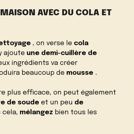
MAISON AVEC DU COLA ET
nettoyage
, on verse le
cola
y ajoute
une demi-cuillère de
eux ingrédients va créer
roduira beaucoup de
mousse
.
e plus efficace, on peut également
te de soude
et un peu
de
 cela,
mélangez
bien tous les