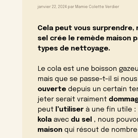
janvier 22, 2024
par
Mamie Colette Verdier
Cela peut vous surprendre, 
sel crée le remède maison pa
types de nettoyage.
Le cola est une boisson gaze
mais que se passe-t-il si no
ouverte
depuis un certain te
jeter serait vraiment
domma
peut
l’utiliser
à une fin utile :
kola
avec
du sel
, nous pouvo
maison
qui résout de nombre