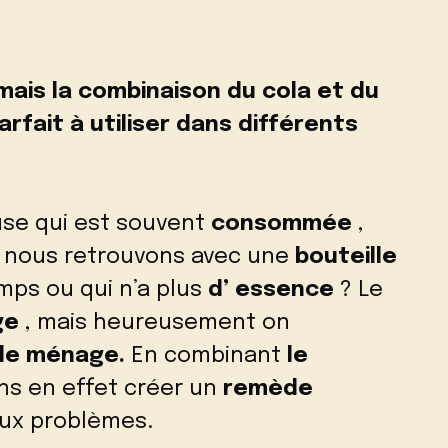
mais la combinaison du cola et du
rfait à utiliser dans différents
use qui est souvent
consommée
,
us nous retrouvons avec une
bouteille
mps ou qui n’a plus
d’
essence
? Le
ge
, mais heureusement on
le ménage.
En combinant
le
ns en effet créer un
remède
ux problèmes.