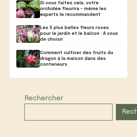
Si vous faites cela, votre
orchidée fleurira – même les
experts le recommandent
Les 5 plus belles fleurs roses
pour le jardin et le balcon : A vous
de choisir
Comment cultiver des fruits du
dragon à la maison dans des
conteneurs
Rechercher
Rec