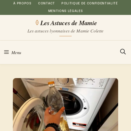
Aller
À PROPOS
CONTACT
POLITIQUE DE CONFIDENTIALITÉ
MENTIONS LÉGALES
au
Les Astuces de Mamie
contenu
Les astuces lyonnaises de Mamie Colette
Menu