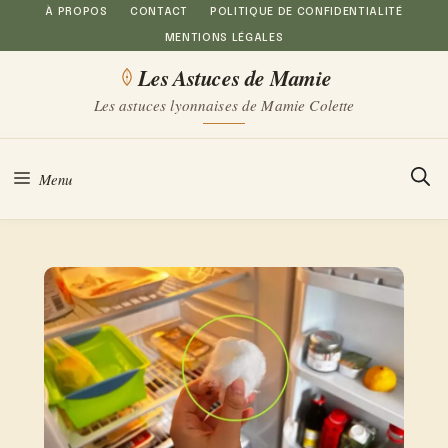
Aller
À PROPOS
CONTACT
POLITIQUE DE CONFIDENTIALITÉ
MENTIONS LÉGALES
au
Les Astuces de Mamie
contenu
Les astuces lyonnaises de Mamie Colette
Menu