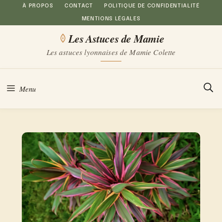
Aller
À PROPOS
CONTACT
POLITIQUE DE CONFIDENTIALITÉ
MENTIONS LÉGALES
au
Les Astuces de Mamie
contenu
Les astuces lyonnaises de Mamie Colette
Menu