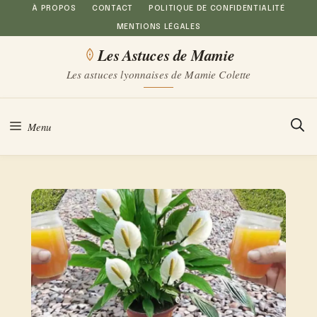
Aller
À PROPOS
CONTACT
POLITIQUE DE CONFIDENTIALITÉ
MENTIONS LÉGALES
au
Les Astuces de Mamie
contenu
Les astuces lyonnaises de Mamie Colette
Menu