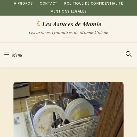
Aller
À PROPOS
CONTACT
POLITIQUE DE CONFIDENTIALITÉ
MENTIONS LÉGALES
au
Les Astuces de Mamie
contenu
Les astuces lyonnaises de Mamie Colette
Menu