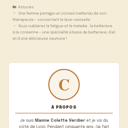
Catégories
Astuces
Une femme partage un conseil inattendu de son
thérapeute – concernant le lave-vaisselle
Vous oublierez la fatigue et la maladie : la betterave
à la coréenne – une spécialité à base de betterave, d’ail
et d’une délicieuse saumure !
À PROPOS
Je suis
Mamie Colette Verdier
et je vis du
côté de Lyon. Pendant cinquante ans, j'ai fait