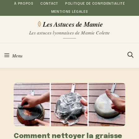
Aller
À PROPOS
CONTACT
POLITIQUE DE CONFIDENTIALITÉ
MENTIONS LÉGALES
au
Les Astuces de Mamie
contenu
Les astuces lyonnaises de Mamie Colette
Menu
Comment nettoyer la graisse