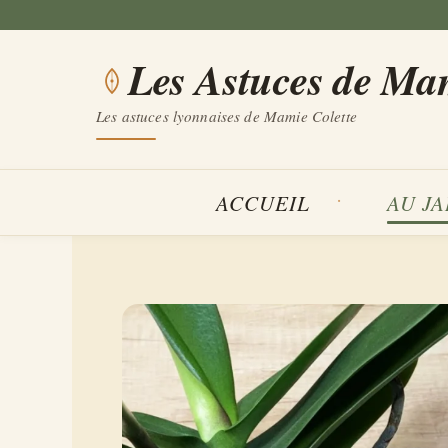
Aller
au
Les Astuces de Ma
contenu
Les astuces lyonnaises de Mamie Colette
ACCUEIL
AU J