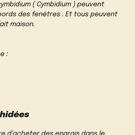
cymbidium ( Cymbidium ) peuvent
ords des fenêtres . Et tous peuvent
ait maison.
e :
chidées
ire d’acheter des engrais dans le