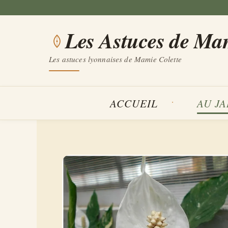
Aller
au
Les Astuces de Ma
contenu
Les astuces lyonnaises de Mamie Colette
ACCUEIL
AU J