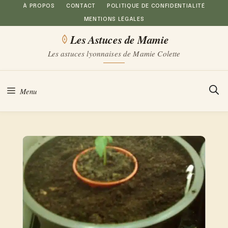
Aller
À PROPOS
CONTACT
POLITIQUE DE CONFIDENTIALITÉ
MENTIONS LÉGALES
au
Les Astuces de Mamie
contenu
Les astuces lyonnaises de Mamie Colette
Menu