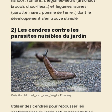
haricot, tomate…), légumes-fleurs (artichaut,
brocoli, chou-fleur…) et légumes racines
(carotte, navet, pomme de terre…) dont le
développement s’en trouve stimulé.
2) Les cendres contre les
parasites nuisibles du jardin
Crédits : Michel_van_der_Vegt / Pixabay
Utiliser des cendres pour repousser les