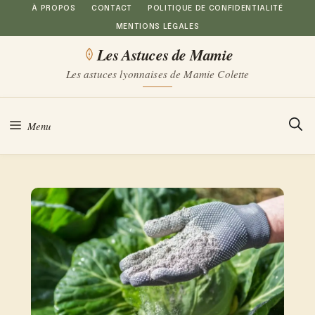
Aller
À PROPOS
CONTACT
POLITIQUE DE CONFIDENTIALITÉ
MENTIONS LÉGALES
au
Les Astuces de Mamie
contenu
Les astuces lyonnaises de Mamie Colette
Menu