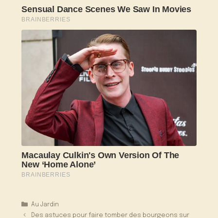
Catégories
Au Jardin
Des astuces pour faire tomber des bourgeons sur