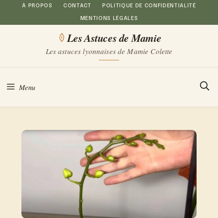
Aller
À PROPOS
CONTACT
POLITIQUE DE CONFIDENTIALITÉ
MENTIONS LÉGALES
au
Les Astuces de Mamie
contenu
Les astuces lyonnaises de Mamie Colette
Menu