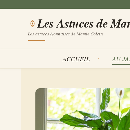
Aller
au
Les Astuces de Ma
contenu
Les astuces lyonnaises de Mamie Colette
ACCUEIL
AU J