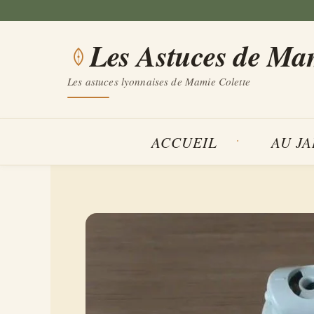
Aller
au
Les Astuces de Ma
contenu
Les astuces lyonnaises de Mamie Colette
ACCUEIL
AU J