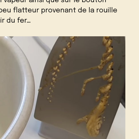
 vapeur ainsi que sur le bouton
peu flatteur provenant de la rouille
r du fer…