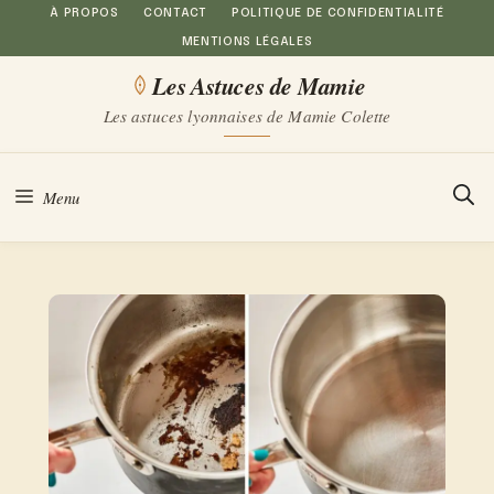
Aller
À PROPOS
CONTACT
POLITIQUE DE CONFIDENTIALITÉ
MENTIONS LÉGALES
au
Les Astuces de Mamie
contenu
Les astuces lyonnaises de Mamie Colette
Menu