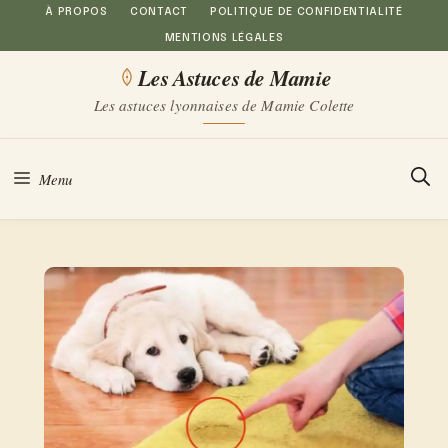
Aller
À PROPOS
CONTACT
POLITIQUE DE CONFIDENTIALITÉ
MENTIONS LÉGALES
au
Les Astuces de Mamie
contenu
Les astuces lyonnaises de Mamie Colette
Menu