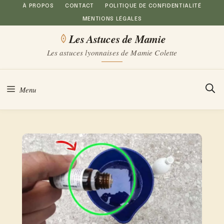
Aller
À PROPOS
CONTACT
POLITIQUE DE CONFIDENTIALITÉ
MENTIONS LÉGALES
au
Les Astuces de Mamie
contenu
Les astuces lyonnaises de Mamie Colette
Menu