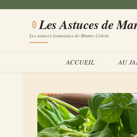
Aller
au
Les Astuces de Ma
contenu
Les astuces lyonnaises de Mamie Colette
ACCUEIL
AU J