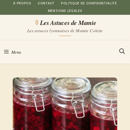
Aller
À PROPOS
CONTACT
POLITIQUE DE CONFIDENTIALITÉ
MENTIONS LÉGALES
au
Les Astuces de Mamie
contenu
Les astuces lyonnaises de Mamie Colette
Menu