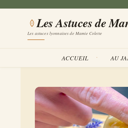
Aller
au
Les Astuces de Ma
contenu
Les astuces lyonnaises de Mamie Colette
ACCUEIL
AU J