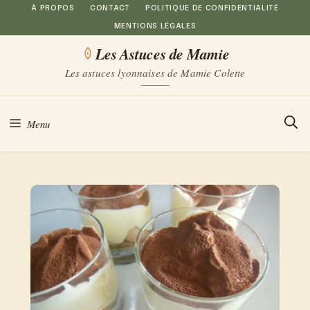
Aller
À PROPOS
CONTACT
POLITIQUE DE CONFIDENTIALITÉ
MENTIONS LÉGALES
au
Les Astuces de Mamie
contenu
Les astuces lyonnaises de Mamie Colette
Menu