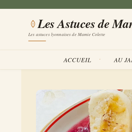
Aller
au
Les Astuces de Ma
contenu
Les astuces lyonnaises de Mamie Colette
ACCUEIL
AU J